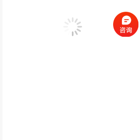
加入我们
最新动态
红外热像仪在电流辅助成形中的温度场监测方案
2026年8月7日
红外热像仪在锚链热处理工艺中的在线温度监测方案
2026年8月6日
红外热像仪在汽车轮胎钢帘线生产中的温度监测方案
2026年8月5日
碳纤维复合材料疲劳拉伸红外测温方案
2026年8月4日
碳纤维复合材料涂层缺陷红外热波无损检测方案：格物优信X
2026年8月3日
红外热像仪在滚轮摩擦热分布监测中的应用方案
2026年7月31日