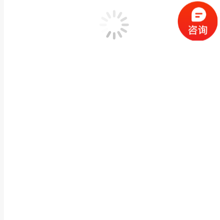
物理特性
外型尺寸
51.
防护等级
IP54
重量
约27
环境参数
工作温度
-20～
工作湿度
非冷凝
存储温度
-40º
客户端
实时温度显示
支持