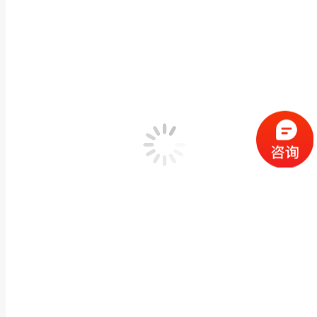
2026年8月4日
碳纤维复合材料涂层缺陷红外热波无损检测方案：格物优信
2026年8月3日
红外热像仪在滚轮摩擦热分布监测中的应用方案
2026年7月31日
红外热像仪赋能粮仓智能测温，筑牢储粮安全防线