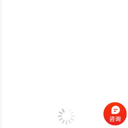
通用参数
其他参数
应用软件
1.热成像系统透过无光的黑暗环境，成像清晰，并且具有良
2.白天的彩色高清摄像系统显示的图像更加清晰；
3.4倍光学变焦和15倍总变焦功能，让您在夜晚看得更远；
4.大口径变焦镜头加配彩转黑摄像机，可实现昼夜自动连续
5.探测器采用384*288或640*480非制冷焦平面阵列
6.高灵敏度，温度分辨率高达50mK，帧频30Hz，输出热白
作用距离：白天5公里左右，晚上4公里左右（可识别船只等
镜头 焦距150mm F值1.0 视场角：23.16~5度