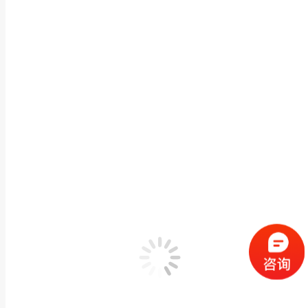
格物优信专注于红外热成像技术研发与行业应用，产品覆盖
了解 X 系列全国产化定制方案：
https://www.yoseenir.com/cpzx/zxcwxhwrxy
Category:
红外热像仪的应用
格物优信热像仪
2026年5月27日
文章导航
200Hz 4ms 高速热像仪：
历史的文章：
历史的文章
相关文章