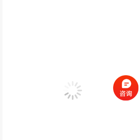
文章导航
了解热成像仪给我们带来的
历史的文章：
历史的文章
相关文章
红外热像仪在电流辅助成形中的温度场监测方案
2026年8月7日
红外热像仪在锚链热处理工艺中的在线温度监测方案